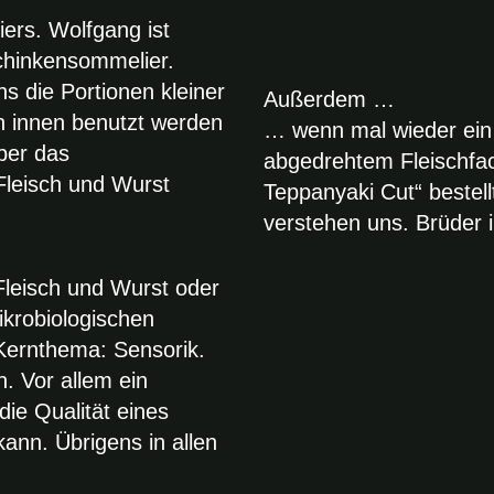
ers. Wolfgang ist
chinkensommelier.
s die Portionen kleiner
Außerdem …
h innen benutzt werden
… wenn mal wieder ein v
ber das
abgedrehtem Fleischfa
leisch und Wurst
Teppanyaki Cut“ bestell
verstehen uns. Brüder 
Fleisch und Wurst oder
ikrobiologischen
Kernthema: Sensorik.
n. Vor allem ein
ie Qualität eines
nn. Übrigens in allen