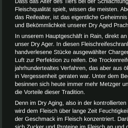
Dass das Alter des Tiers bei der Schlachtung 
Fleischqualität spielt, wissen die meisten. Abe
das Reifealter, ist das eigentliche Geheimnis
und Bekömmlichkeit unserer Dry Aged Prach
In unserem Hauptgeschäft in Rain, direkt an
unser Dry Ager. In diesen Fleischreifeschr
handverlesene Stücke ausgewählter Chargen
Luft zur Perfektion zu reifen. Die Trockenreif
jahrhundertealtes Verfahren, das aber aus
in Vergessenheit geraten war. Unter dem Beg
besinnen sich heute immer mehr Metzger u
die Vorteile dieser Tradition.
Denn im Dry Aging, also in der kontrollierten
wird dem Fleisch über lange Zeit Feuchtigke
der Geschmack im Fleisch konzentriert. Dar
sich Zucker und Proteine im Fleisch an und d