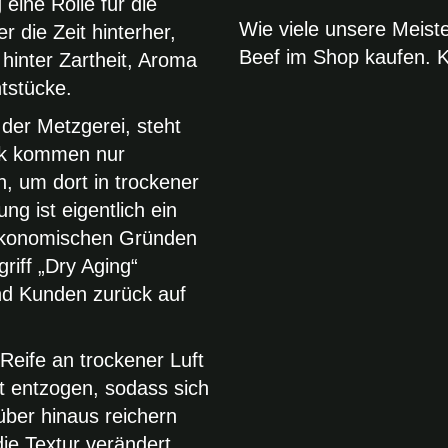
eine Rolle für die
Wie viele unsere Meist
r die Zeit hinterher,
Beef im Shop kaufen. Kl
 hinter Zartheit, Aroma
tstücke.
 der Metzgerei, steht
ank kommen nur
, um dort in trockener
ung ist eigentlich ein
 ökonomischen Gründen
riff „Dry Aging“
nd Kunden zurück auf
 Reife an trockener Luft
it entzogen, sodass sich
über hinaus reichern
ie Textur verändert