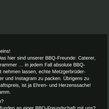
eins!
 Das hier sind unserer BBQ-Freunde: Caterer,
agrammer … in jedem Fall absolute BBQ-
cht nehmen lassen, echte Metzgerbrüder-
oker und Instagram zu packen. Übrigens zu
ftspreis, ist ja Ehren- und Herzenssache!
zamm.
n?
unden an einer BBQ-Freundschaft mit uns?